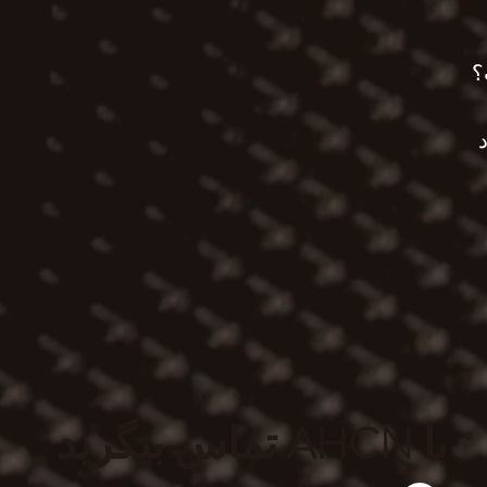
؟
تماس بیگرید AHCN با