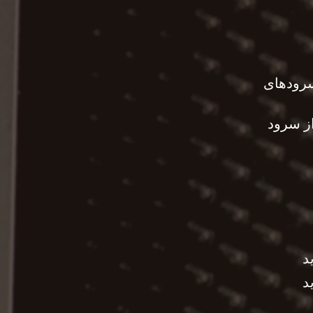
رودهای
ز سرود
د
د