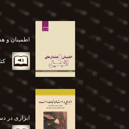
اطمینان و ه
کت
ابزاری در دس