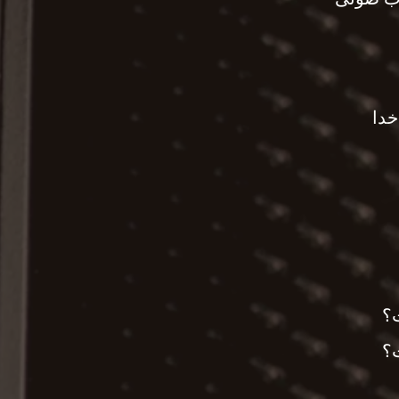
خدا
؟
؟